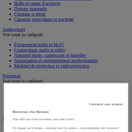
Boîte et caisse d'archives
Dossier suspendu
Chemise et trieur
Classeur, intercalaire et pochette
Audiovisuel
Voir toute la catégorie
Équipement audio et Hi-Fi
Connectique audio et vidéo
Appareil photo, caméscope et jumelles
Sonorisation et enregistrement professionnels
Matériel de projection et vidéoprojection
Présentoir
Voir toute la catégorie
Présentoir sur pieds
Présentoir mobile
Présentoir de table
Continuer sans accepter
Présentoir mural
Bienvenue chez Manutan
Signalisation
Vous offrir une visite sur-mesure, nous tient à cœur !
Voir toute la catégorie
En cliquant sur le bouton « Autoriser tous les cookies », notre plateforme web va pouvoir