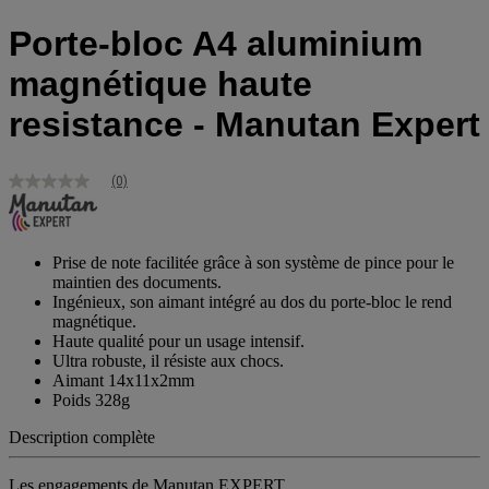
Porte-bloc A4 aluminium
magnétique haute
resistance - Manutan Expert
(0)
Aucune
valeur
de
notation
Lien
Prise de note facilitée grâce à son système de pince pour le
sur
maintien des documents.
la
Ingénieux, son aimant intégré au dos du porte-bloc le rend
même
magnétique.
page.
Haute qualité pour un usage intensif.
Ultra robuste, il résiste aux chocs.
Aimant 14x11x2mm
Poids 328g
Description complète
Les engagements de Manutan EXPERT