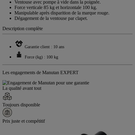
Lien
Ventouse avec pompe à vide dans la poignée.
sur
Force verticale 85 kg et horizontale 100 kg.
la
Manipulable après disparition de la marque rouge.
même
Dégagement de la ventouse par clapet.
page.
Description complète
Garantie client : 10 ans
Force (kg) : 100 kg
Les engagements de Manutan EXPERT
La qualité avant tout
Toujours disponible
Prix juste et compétitif