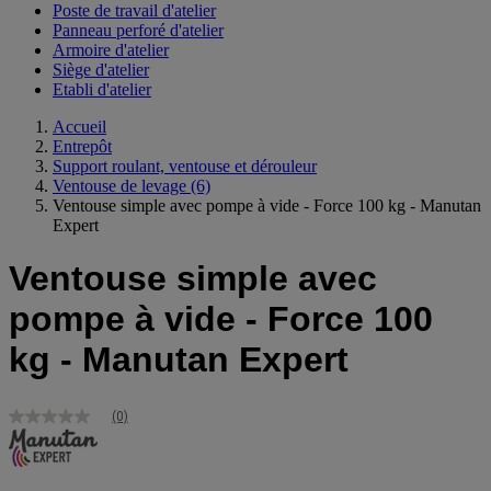
Poste de travail d'atelier
Panneau perforé d'atelier
Armoire d'atelier
Siège d'atelier
Etabli d'atelier
Accueil
Entrepôt
Support roulant, ventouse et dérouleur
Ventouse de levage
(6)
Ventouse simple avec pompe à vide - Force 100 kg - Manutan
Expert
Ventouse simple avec
pompe à vide - Force 100
kg - Manutan Expert
(0)
Aucune
valeur
de
notation