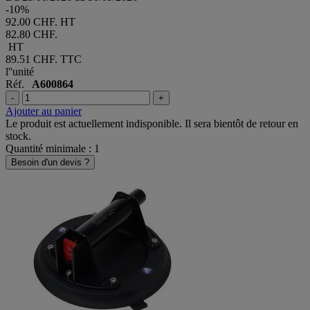
-10%
92.00 CHF. HT
82.80 CHF.
HT
89.51 CHF.
TTC
l''unité
Réf.
A600864
-
+
Ajouter au panier
Le produit est actuellement indisponible. Il sera bientôt de retour en
stock.
Quantité minimale : 1
Besoin d'un devis ?