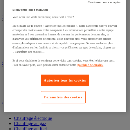
Convoyeur pour palettes
Continuer sans accepter
Accessoires pour convoyeur
Bienvenue chez Manutan
Vestiaire
Vous offrir une visite sur-mesure, nous tient à cœur !
Voir toute la catégorie
En cliquant sur le bouton « Autoriser tous les cookies », notre plateforme web va pouvoir
échanger des cookies avec votre navigateur. Ces informations permettent à notre équipe
Accessoires pour vestiaire
marketing et à nos partenaires internet de mesurer les performances de notre site, et
Vestiaire consigne et multimédia
d'analyser vos préférences de contenu. Nous pouvons ainsi vous proposer des articles
Vestiaire utilisation spécifique
encore plus adaptés à vos besoins et de la publicité appropriée. Si vous souhaitez plus
Vestiaire monocase
d'informations sur les finalités et choisir vos préférences par type de cookies, cliquez sur
Vestiaire multicases
« Paramètres des cookies ».
Et si vous choisissez de continuer votre visite sans cookies, vous êtes le bienvenu aussi !
Cabine et cloison d'atelier
Pour en savoir plus, vous pouvez aussi consulter notre
politique de cookies.
Voir toute la catégorie
Cabine d'atelier
Autoriser tous les cookies
Cabine de peinture
Cloison d'atelier
Accessoires pour cloison et cabine
Paramètres des cookies
Chauffage, rafraîchisseur et déshumidificateur
Voir toute la catégorie
Chauffage électrique
Chauffage au gaz
Chauffage au fuel