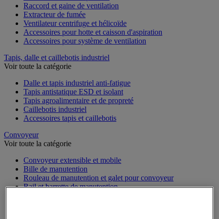
Raccord et gaine de ventilation
Extracteur de fumée
Ventilateur centrifuge et hélicoïde
Accessoires pour hotte et caisson d'aspiration
Accessoires pour système de ventilation
Tapis, dalle et caillebotis industriel
Voir toute la catégorie
Dalle et tapis industriel anti-fatigue
Tapis antistatique ESD et isolant
Tapis agroalimentaire et de propreté
Caillebotis industriel
Accessoires tapis et caillebotis
Convoyeur
Voir toute la catégorie
Convoyeur extensible et mobile
Bille de manutention
Rouleau de manutention et galet pour convoyeur
Rail et barrette de manutention
Convoyeur à rouleaux
Table à billes
Convoyeur motorisé à bande