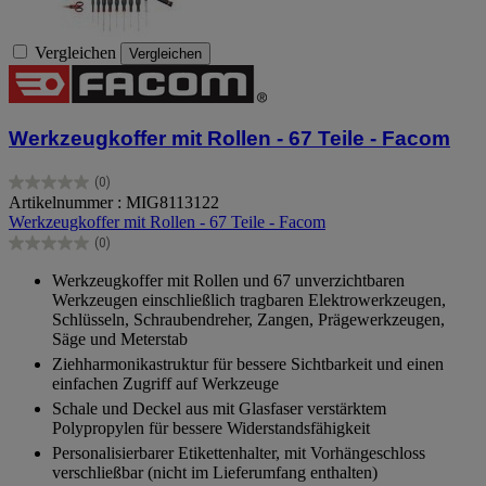
Vergleichen
Vergleichen
Werkzeugkoffer mit Rollen - 67 Teile - Facom
(0)
0.0
Artikelnummer : MIG8113122
von
Werkzeugkoffer mit Rollen - 67 Teile - Facom
5
(0)
Sternen.
0.0
von
Werkzeugkoffer mit Rollen und 67 unverzichtbaren
5
Werkzeugen einschließlich tragbaren Elektrowerkzeugen,
Sternen.
Schlüsseln, Schraubendreher, Zangen, Prägewerkzeugen,
Säge und Meterstab
Ziehharmonikastruktur für bessere Sichtbarkeit und einen
einfachen Zugriff auf Werkzeuge
Schale und Deckel aus mit Glasfaser verstärktem
Polypropylen für bessere Widerstandsfähigkeit
Personalisierbarer Etikettenhalter, mit Vorhängeschloss
verschließbar (nicht im Lieferumfang enthalten)