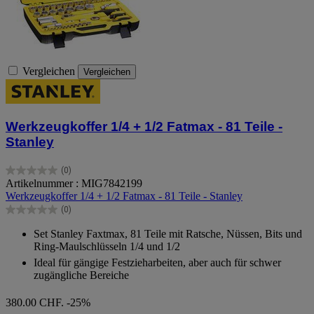
Vergleichen
Vergleichen
Werkzeugkoffer 1/4 + 1/2 Fatmax - 81 Teile -
Stanley
(0)
0.0
Artikelnummer : MIG7842199
von
Werkzeugkoffer 1/4 + 1/2 Fatmax - 81 Teile - Stanley
5
(0)
Sternen.
0.0
von
Set Stanley Faxtmax, 81 Teile mit Ratsche, Nüssen, Bits und
5
Ring-Maulschlüsseln 1/4 und 1/2
Sternen.
Ideal für gängige Festzieharbeiten, aber auch für schwer
zugängliche Bereiche
380.00 CHF.
-25%