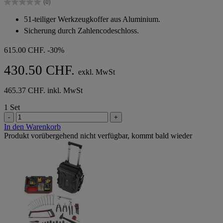
(0)
Sternen.
0.0
von
51-teiliger Werkzeugkoffer aus Aluminium.
5
Sicherung durch Zahlencodeschloss.
Sternen.
615.00 CHF.
-30%
430.50 CHF.
exkl. MwSt
465.37 CHF. inkl. MwSt
1 Set
-
+
In den Warenkorb
Produkt vorübergehend nicht verfügbar, kommt bald wieder