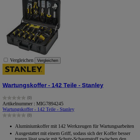
Vergleichen
Vergleichen
Wartungskoffer - 142 Teile - Stanley
(0)
0.0
Artikelnummer : MIG7894245
von
Wartungskoffer - 142 Teile - Stanley
5
(0)
Sternen.
0.0
von
Aluminiumkoffer mit 142 Werkzeugen für Wartungsarbeiten
5
Ausgestattet mit einem Griff, sodass sich der Koffer besser
Sternen.
tragen lässt sowie mit Schutz-Schaumstoff zwischen den