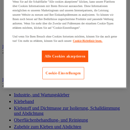
Baterien, Ladegerät und Kabel
Wenn Sie auf die Schaltfläche "Alle cookies akzeptieren" klicken, kann unsere Plattform
über Cookies Informationen mit Ihrem Browser austauschen. Diese Informationen
Kabel, Kabelanschluss- und Verlegung
ermöglichen es unserem Marketingteam und unseren Internetpartnern, die Leistung
Schaltschrank, Schaltkasten und Zubehör
unserer Website zu messen und Ihre Einkaufspräferenzen zu analysieren. So können wir
Ihnen noch besser auf Ihre Bedürfnisse zugeschnittene Produkte und passende Werbung
Steckdose und Schalter
anbieten. Wenn Sie mehr über die Zwecke und Präferenzen der einzelnen Cookie-Typen
Verlängerungskabel, Mehrfachsteckdose und Aufroller
erfahren möchten, klicken Sie auf "Cookie-Einstellungen".
Zubehör für Schaltkästen
Und wenn Sie Ihren Besuch ohne Cookies fortsetzen möchten, können Sie das auch gerne
tun! Um mehr zu erfahren, können Sie auch unsere
Cookie-Richtlinie lesen.
Elektrowerkzeug
Zur gesamten Produktgruppe
Alle Cookies akzeptieren
Elektrowerkzeug mit Kabel
Kabelloses Elektrowerkzeug
Cookie-Einstellungen
Kleben und Abdichten
Zur gesamten Produktgruppe
Industrie- und Wartungskleber
Klebeband
Klebstoff und Dichtmasse zur Isolierung, Schalldämmung
und Abdichtung
Oberflächenbehandlung- und Reinigung
Zubehör zum Kleben und Abdichten