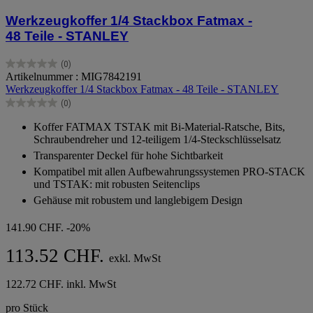
Werkzeugkoffer 1/4 Stackbox Fatmax -
48 Teile - STANLEY
(0)
0.0
Artikelnummer : MIG7842191
von
Werkzeugkoffer 1/4 Stackbox Fatmax - 48 Teile - STANLEY
5
(0)
Sternen.
0.0
von
Koffer FATMAX TSTAK mit Bi-Material-Ratsche, Bits,
5
Schraubendreher und 12-teiligem 1/4-Steckschlüsselsatz
Sternen.
Transparenter Deckel für hohe Sichtbarkeit
Kompatibel mit allen Aufbewahrungssystemen PRO-STACK
und TSTAK: mit robusten Seitenclips
Gehäuse mit robustem und langlebigem Design
141.90 CHF.
-20%
113.52 CHF.
exkl. MwSt
122.72 CHF. inkl. MwSt
pro Stück