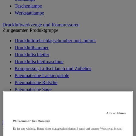
Taschenlampe
Werkstattlampe
Druckluftwerkzeuge und Kompressoren
Zur gesamten Produktgruppe
Druckluftdrehschlagschrauber und -bohrer
Drucklufthammer
Druckluftschleifer
Druckluftschleifmaschine
Kompressor, Luftschlauch und Zubehör
Pneumatische Lackierpistole
Pneumatische Ratsche
Pneumatische Säge
Pneumatisches Setzwerkzeug, Nieten
Pneumatisches Spezialwerkzeug
Zubehör für Druckluftarbeiten
Alle ablehnen
Willkommen bei Manutan
Elektronik
Zur gesamten Produktgruppe
Es ist uns wichtig, Ihnen einen massgeschneiderten Besuch auf unserer Website zu bieten!