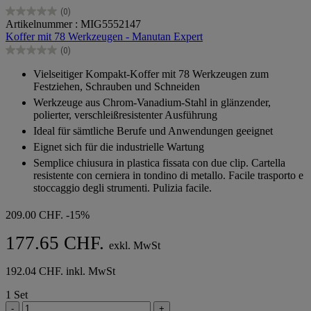
(0)
0.0
Artikelnummer : MIG5552147
von
Koffer mit 78 Werkzeugen - Manutan Expert
5
(0)
Sternen.
0.0
von
Vielseitiger Kompakt-Koffer mit 78 Werkzeugen zum
5
Festziehen, Schrauben und Schneiden
Sternen.
Werkzeuge aus Chrom-Vanadium-Stahl in glänzender,
polierter, verschleißresistenter Ausführung
Ideal für sämtliche Berufe und Anwendungen geeignet
Eignet sich für die industrielle Wartung
Semplice chiusura in plastica fissata con due clip. Cartella
resistente con cerniera in tondino di metallo. Facile trasporto e
stoccaggio degli strumenti. Pulizia facile.
209.00 CHF.
-15%
177.65 CHF.
exkl. MwSt
192.04 CHF. inkl. MwSt
1 Set
-
+