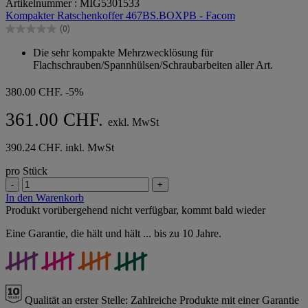
Artikelnummer : MIG5301533
von
Kompakter Ratschenkoffer 467BS.BOXPB - Facom
5
(0)
Sternen.
0.0
von
Die sehr kompakte Mehrzwecklösung für
5
Flachschrauben/Spannhülsen/Schraubarbeiten aller Art.
Sternen.
380.00 CHF.
-5%
361.00 CHF.
exkl. MwSt
390.24 CHF. inkl. MwSt
pro Stück
-
+
In den Warenkorb
Produkt vorübergehend nicht verfügbar, kommt bald wieder
Eine Garantie, die hält und hält ... bis zu 10 Jahre.
Qualität an erster Stelle:
Zahlreiche Produkte mit einer Garantie