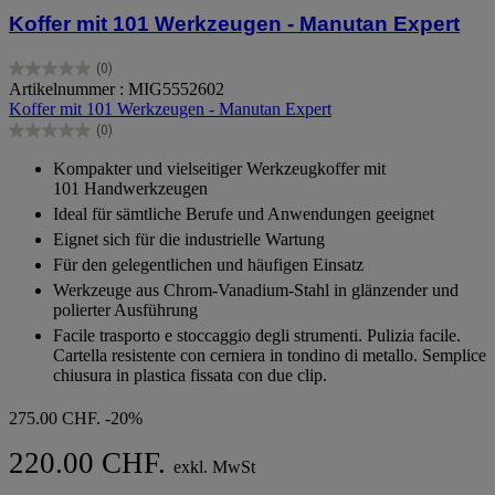
Koffer mit 101 Werkzeugen - Manutan Expert
(0)
0.0
Artikelnummer : MIG5552602
von
Koffer mit 101 Werkzeugen - Manutan Expert
5
(0)
Sternen.
0.0
von
Kompakter und vielseitiger Werkzeugkoffer mit
5
101 Handwerkzeugen
Sternen.
Ideal für sämtliche Berufe und Anwendungen geeignet
Eignet sich für die industrielle Wartung
Für den gelegentlichen und häufigen Einsatz
Werkzeuge aus Chrom-Vanadium-Stahl in glänzender und
polierter Ausführung
Facile trasporto e stoccaggio degli strumenti. Pulizia facile.
Cartella resistente con cerniera in tondino di metallo. Semplice
chiusura in plastica fissata con due clip.
275.00 CHF.
-20%
220.00 CHF.
exkl. MwSt