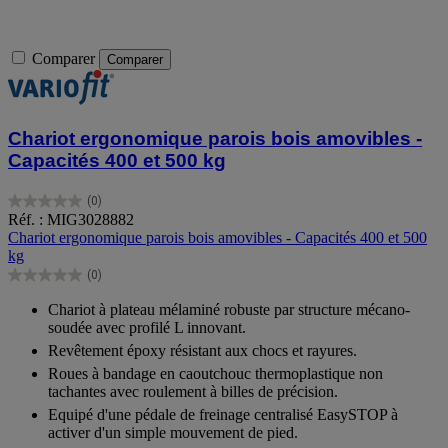
Comparer
Comparer
Chariot ergonomique parois bois amovibles -
Capacités 400 et 500 kg
(0)
0.0
Réf. : MIG3028882
sur
Chariot ergonomique parois bois amovibles - Capacités 400 et 500
5
kg
étoiles.
(0)
0.0
sur
Chariot à plateau mélaminé robuste par structure mécano-
5
soudée avec profilé L innovant.
étoiles.
Revêtement époxy résistant aux chocs et rayures.
Roues à bandage en caoutchouc thermoplastique non
tachantes avec roulement à billes de précision.
Equipé d'une pédale de freinage centralisé EasySTOP à
activer d'un simple mouvement de pied.