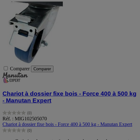
Comparer
Comparer
Chariot à dossier fixe bois - Force 400 à 500 kg
- Manutan Expert
(0)
0.0
Réf. : MIG102505070
sur
Chariot à dossier fixe bois - Force 400 à 500 kg - Manutan Expert
5
(0)
étoiles.
0.0
sur