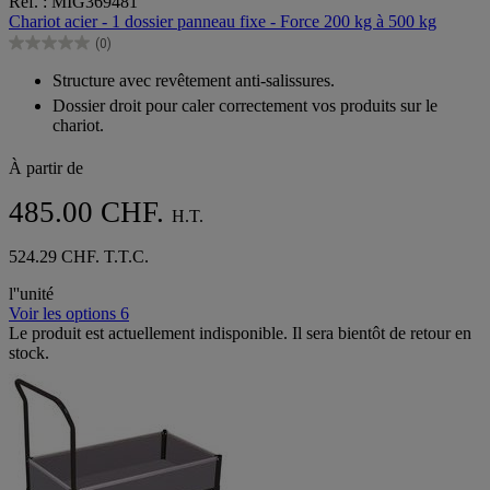
Réf. : MIG369481
sur
Chariot acier - 1 dossier panneau fixe - Force 200 kg à 500 kg
5
(0)
étoiles.
0.0
sur
Structure avec revêtement anti-salissures.
5
Dossier droit pour caler correctement vos produits sur le
étoiles.
chariot.
À partir de
485.00 CHF.
H.T.
524.29 CHF. T.T.C.
l''unité
Voir les options 6
Le produit est actuellement indisponible. Il sera bientôt de retour en
stock.