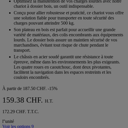
Optimisez la manutention de vos charges lourdes avec notre
5
chariot à dossier bois, un outil indispensable.
étoiles.
Conçu pour allier robustesse et praticité, ce chariot vous offre
une solution fiable pour transporter en toute sécurité des
charges pouvant atteindre 500 kg.
Son plateau en bois est parfait pour accueillir une grande
variété de matériaux, des colis encombrants aux équipements
lourds. Le dossier bois assure un maintien sécurisé de vos
marchandises, évitant tout risque de chute pendant le
transport.
Le châssis en acier soudé garantit une résistance à toute
épreuve, même dans les environnements les plus exigeants.
Les quatre roues en caoutchouc, dont deux pivotantes,
facilitent la navigation dans les espaces restreints et les
couloirs encombrés.
À partir de
187.50 CHF.
-15%
159.38 CHF.
H.T.
172.29 CHF. T.T.C.
l''unité
Voir les options 9