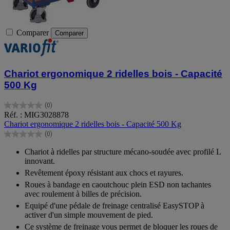
Comparer
Comparer
Chariot ergonomique 2 ridelles bois - Capacité
500 Kg
(0)
0.0
Réf. : MIG3028878
sur
Chariot ergonomique 2 ridelles bois - Capacité 500 Kg
5
(0)
étoiles.
0.0
sur
Chariot à ridelles par structure mécano-soudée avec profilé L
5
innovant.
étoiles.
Revêtement époxy résistant aux chocs et rayures.
Roues à bandage en caoutchouc plein ESD non tachantes
avec roulement à billes de précision.
Equipé d'une pédale de freinage centralisé EasySTOP à
activer d'un simple mouvement de pied.
Ce système de freinage vous permet de bloquer les roues de