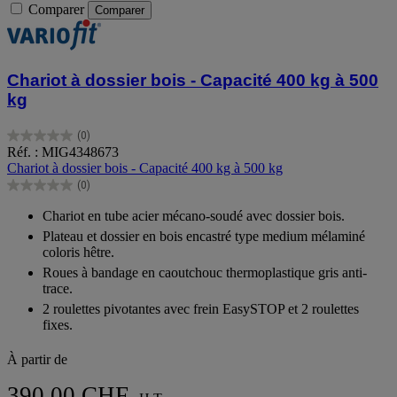
Comparer
Comparer
Chariot à dossier bois - Capacité 400 kg à 500
kg
(0)
0.0
Réf. : MIG4348673
sur
Chariot à dossier bois - Capacité 400 kg à 500 kg
5
(0)
étoiles.
0.0
sur
Chariot en tube acier mécano-soudé avec dossier bois.
5
Plateau et dossier en bois encastré type medium mélaminé
étoiles.
coloris hêtre.
Roues à bandage en caoutchouc thermoplastique gris anti-
trace.
2 roulettes pivotantes avec frein EasySTOP et 2 roulettes
fixes.
À partir de
390.00 CHF.