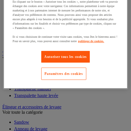
Lève-palette
En cliquant sur le bouton « Autoriser tous les cookies », notre plateforme web va pouvoir
échanger des cookies avec votre navigateur. Ces informations permettent à notre équipe
Portique d'atelier
marketing et à nos partenaires internet de mesurer les performances de notre site, et
Chandelle et béquille de sécurité
d'analyser vos préférences de contenu. Nous pouvons ainsi vous proposer des articles
encore plus adaptés à vos besoins et de la publicité appropriée. Si vous souhaitez plus
Gerbeur
d'informations sur les finalités et choisir vos préférences par type de cookies, cliquez sur
Palonnier
« Paramètres des cookies ».
Potence
Et si vous choisissez de continuer votre visite sans cookies, vous êtes le bienvenu aussi !
Vérin
Pour en savoir plus, vous pouvez aussi consulter notre
politique de cookies.
Transpalette
Autoriser tous les cookies
Voir toute la catégorie
Transpalette électrique
Paramètres des cookies
Transpalette élévateur
Transpalette peseur
Transpalette manuel
Transpalette haute levée
Élingue et accessoires de levage
Voir toute la catégorie
Sandow
Anneau de levage