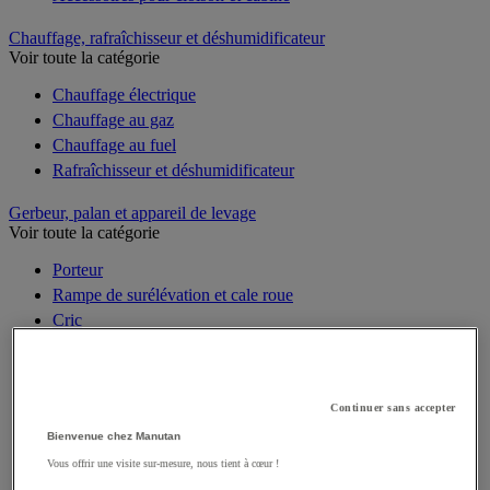
Chauffage, rafraîchisseur et déshumidificateur
Voir toute la catégorie
Chauffage électrique
Chauffage au gaz
Chauffage au fuel
Rafraîchisseur et déshumidificateur
Gerbeur, palan et appareil de levage
Voir toute la catégorie
Porteur
Rampe de surélévation et cale roue
Cric
Palan de levage
Treuil de levage, halage et traction
Table élévatrice
Continuer sans accepter
Pont de chargement et rampe de quai
Bienvenue chez Manutan
Élévateur de matériaux
Vous offrir une visite sur-mesure, nous tient à cœur !
Grue et chèvre d'atelier