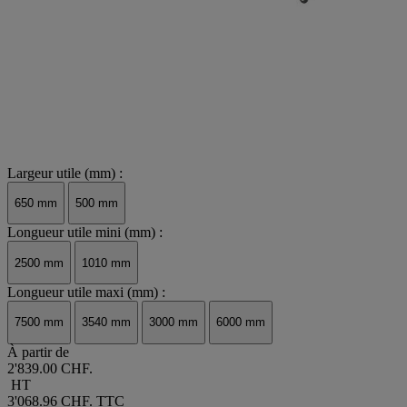
Largeur utile (mm) :
650 mm
500 mm
Longueur utile mini (mm) :
2500 mm
1010 mm
Longueur utile maxi (mm) :
7500 mm
3540 mm
3000 mm
6000 mm
À partir de
2'839.00 CHF.
HT
3'068.96 CHF.
TTC