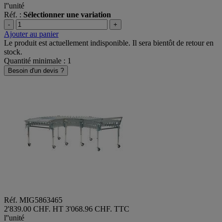
l''unité
Réf. :
Sélectionner une variation
-
+
Ajouter au panier
Le produit est actuellement indisponible. Il sera bientôt de retour en
stock.
Quantité minimale : 1
Besoin d'un devis ?
Réf. MIG5863465
2'839.00 CHF. HT
3'068.96 CHF. TTC
l''unité