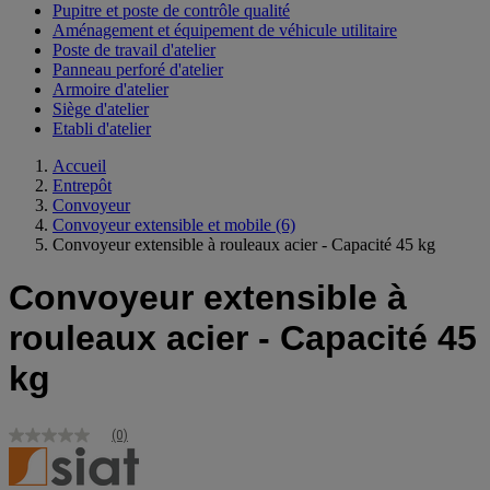
Pupitre et poste de contrôle qualité
Aménagement et équipement de véhicule utilitaire
Poste de travail d'atelier
Panneau perforé d'atelier
Armoire d'atelier
Siège d'atelier
Etabli d'atelier
Accueil
Entrepôt
Convoyeur
Convoyeur extensible et mobile
(6)
Convoyeur extensible à rouleaux acier - Capacité 45 kg
Convoyeur extensible à
rouleaux acier - Capacité 45
kg
(0)
Aucune
valeur
de