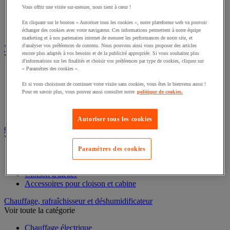
Table à billes
Vous offrir une visite sur-mesure, nous tient à cœur !
Convoyeur motorisé à bande
Convoyeur pour palettes
En cliquant sur le bouton « Autoriser tous les cookies », notre plateforme web va pouvoir
Accessoires pour convoyeur
échanger des cookies avec votre navigateur. Ces informations permettent à notre équipe
marketing et à nos partenaires internet de mesurer les performances de notre site, et
d'analyser vos préférences de contenu. Nous pouvons ainsi vous proposer des articles
Vestiaire
encore plus adaptés à vos besoins et de la publicité appropriée. Si vous souhaitez plus
Voir toute la catégorie
d'informations sur les finalités et choisir vos préférences par type de cookies, cliquez sur
« Paramètres des cookies ».
Accessoires pour vestiaire
Vestiaire consigne et multimédia
Et si vous choisissez de continuer votre visite sans cookies, vous êtes le bienvenu aussi !
Vestiaire utilisation spécifique
Pour en savoir plus, vous pouvez aussi consulter notre
politique de cookies.
Vestiaire monocase
Vestiaire multicases
Autoriser tous les cookies
Cabine et cloison d'atelier
Voir toute la catégorie
Paramètres des cookies
Cabine d'atelier
Cabine de peinture
Cloison d'atelier
Accessoires pour cloison et cabine
Chauffage, rafraîchisseur et déshumidificateur
Voir toute la catégorie
Chauffage électrique