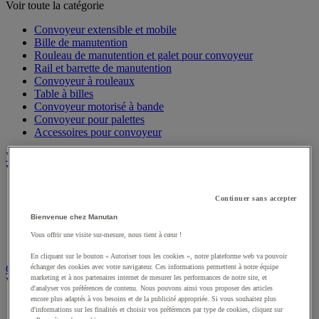
Voir toute la catégorie
Convoyeur extensible et mobile
Bille de manutention
Rouleau de manutention et galet pour convoyeur
Rail et barrette de manutention
Convoyeur à rouleaux
Table à billes
Convoyeur motorisé à bande
Convoyeur pour palettes
Accessoires pour convoyeur
Vestiaire
Voir toute la catégorie
Accessoires pour vestiaire
Continuer sans accepter
Vestiaire consigne et multimédia
Vestiaire utilisation spécifique
Bienvenue chez Manutan
Vestiaire monocase
Vous offrir une visite sur-mesure, nous tient à cœur !
Vestiaire multicases
En cliquant sur le bouton « Autoriser tous les cookies », notre plateforme web va pouvoir
Cabine et cloison d'atelier
échanger des cookies avec votre navigateur. Ces informations permettent à notre équipe
marketing et à nos partenaires internet de mesurer les performances de notre site, et
Voir toute la catégorie
d'analyser vos préférences de contenu. Nous pouvons ainsi vous proposer des articles
encore plus adaptés à vos besoins et de la publicité appropriée. Si vous souhaitez plus
Cabine d'atelier
d'informations sur les finalités et choisir vos préférences par type de cookies, cliquez sur
Cabine de peinture