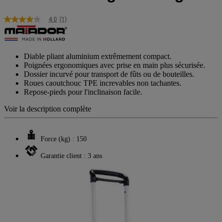
4.0
(1)
4.0
étoiles
sur
5,
valeur
Diable pliant aluminium extrêmement compact.
de
Poignées ergonomiques avec prise en main plus sécurisée.
la
Dossier incurvé pour transport de fûts ou de bouteilles.
note
Roues caoutchouc TPE increvables non tachantes.
moyenne.
Repose-pieds pour l'inclinaison facile.
Read
a
Voir la description complète
Review.
Lien
sur
la
Force (kg) : 150
même
page.
Garantie client : 3 ans