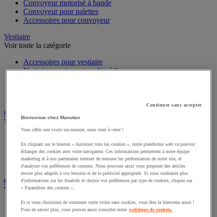
Convoyeur motorisé à bande
Convoyeur pour palettes
Accessoires pour convoyeur
Vestiaire
Voir toute la catégorie
Accessoires pour vestiaire
Vestiaire consigne et multimédia
Vestiaire utilisation spécifique
Vestiaire monocase
Vestiaire multicases
Continuer sans accepter
Cabine et cloison d'atelier
Bienvenue chez Manutan
Voir toute la catégorie
Vous offrir une visite sur-mesure, nous tient à cœur !
Cabine d'atelier
En cliquant sur le bouton « Autoriser tous les cookies », notre plateforme web va pouvoir
Cabine de peinture
échanger des cookies avec votre navigateur. Ces informations permettent à notre équipe
Cloison d'atelier
marketing et à nos partenaires internet de mesurer les performances de notre site, et
Accessoires pour cloison et cabine
d'analyser vos préférences de contenu. Nous pouvons ainsi vous proposer des articles
encore plus adaptés à vos besoins et de la publicité appropriée. Si vous souhaitez plus
Chauffage, rafraîchisseur et déshumidificateur
d'informations sur les finalités et choisir vos préférences par type de cookies, cliquez sur
« Paramètres des cookies ».
Voir toute la catégorie
Et si vous choisissez de continuer votre visite sans cookies, vous êtes le bienvenu aussi !
Chauffage électrique
Pour en savoir plus, vous pouvez aussi consulter notre
politique de cookies.
Chauffage au gaz