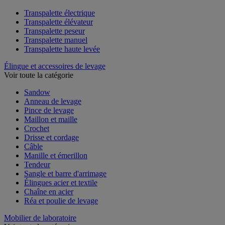
Transpalette électrique
Transpalette élévateur
Transpalette peseur
Transpalette manuel
Transpalette haute levée
Élingue et accessoires de levage
Voir toute la catégorie
Sandow
Anneau de levage
Pince de levage
Maillon et maille
Crochet
Drisse et cordage
Câble
Manille et émerillon
Tendeur
Sangle et barre d'arrimage
Élingues acier et textile
Chaîne en acier
Réa et poulie de levage
Mobilier de laboratoire