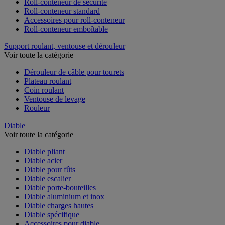
Roll-conteneur de sécurité
Roll-conteneur standard
Accessoires pour roll-conteneur
Roll-conteneur emboîtable
Support roulant, ventouse et dérouleur
Voir toute la catégorie
Dérouleur de câble pour tourets
Plateau roulant
Coin roulant
Ventouse de levage
Rouleur
Diable
Voir toute la catégorie
Diable pliant
Diable acier
Diable pour fûts
Diable escalier
Diable porte-bouteilles
Diable aluminium et inox
Diable charges hautes
Diable spécifique
Accessoires pour diable