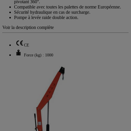
pivotant 360°.
note
Compatible avec toutes les palettes de norme Européenne.
moyenne.
Sécurité hydraulique en cas de surcharge.
Read
Pompe à levée raide double action.
2
Reviews.
Voir la description complète
Lien
sur
la
même
CE
page.
Force (kg) : 1000