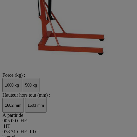
Force (kg) :
1000 kg
500 kg
Hauteur hors tout (mm) :
1602 mm
1603 mm
À partir de
905.00 CHF.
HT
978.31 CHF.
TTC