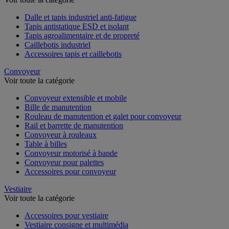
Dalle et tapis industriel anti-fatigue
Tapis antistatique ESD et isolant
Tapis agroalimentaire et de propreté
Caillebotis industriel
Accessoires tapis et caillebotis
Convoyeur
Voir toute la catégorie
Convoyeur extensible et mobile
Bille de manutention
Rouleau de manutention et galet pour convoyeur
Rail et barrette de manutention
Convoyeur à rouleaux
Table à billes
Convoyeur motorisé à bande
Convoyeur pour palettes
Accessoires pour convoyeur
Vestiaire
Voir toute la catégorie
Accessoires pour vestiaire
Vestiaire consigne et multimédia