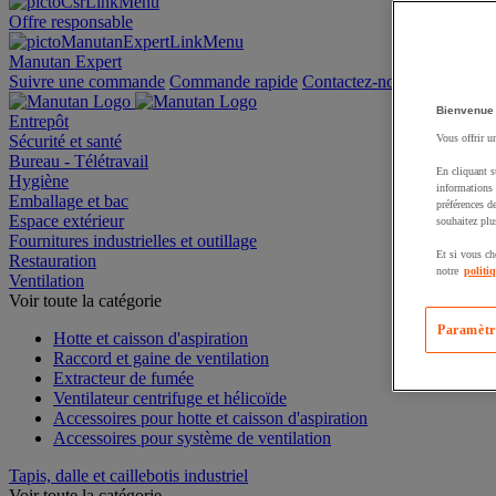
Offre responsable
Manutan Expert
Suivre une commande
Commande rapide
Contactez-nous
Bienvenue
Entrepôt
Sécurité et santé
Vous offrir u
Bureau - Télétravail
En cliquant s
Hygiène
informations 
Emballage et bac
préférences d
Espace extérieur
souhaitez plu
Fournitures industrielles et outillage
Et si vous ch
Restauration
notre
politi
Ventilation
Voir toute la catégorie
Paramètr
Hotte et caisson d'aspiration
Raccord et gaine de ventilation
Extracteur de fumée
Ventilateur centrifuge et hélicoïde
Accessoires pour hotte et caisson d'aspiration
Accessoires pour système de ventilation
Tapis, dalle et caillebotis industriel
Voir toute la catégorie