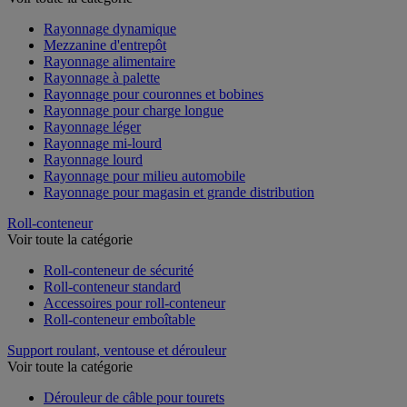
Rayonnage dynamique
Mezzanine d'entrepôt
Rayonnage alimentaire
Rayonnage à palette
Rayonnage pour couronnes et bobines
Rayonnage pour charge longue
Rayonnage léger
Rayonnage mi-lourd
Rayonnage lourd
Rayonnage pour milieu automobile
Rayonnage pour magasin et grande distribution
Roll-conteneur
Voir toute la catégorie
Roll-conteneur de sécurité
Roll-conteneur standard
Accessoires pour roll-conteneur
Roll-conteneur emboîtable
Support roulant, ventouse et dérouleur
Voir toute la catégorie
Dérouleur de câble pour tourets