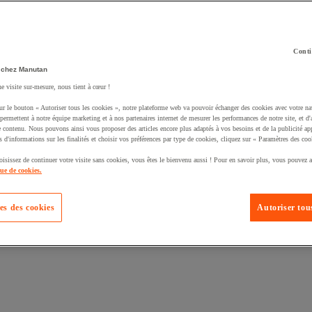
Conti
 chez Manutan
ne visite sur-mesure, nous tient à cœur !
ur le bouton « Autoriser tous les cookies », notre plateforme web va pouvoir échanger des cookies avec votre na
permettent à notre équipe marketing et à nos partenaires internet de mesurer les performances de notre site, et d'
e contenu. Nous pouvons ainsi vous proposer des articles encore plus adaptés à vos besoins et de la publicité ap
s d'informations sur les finalités et choisir vos préférences par type de cookies, cliquez sur « Paramètres des coo
oisissez de continuer votre visite sans cookies, vous êtes le bienvenu aussi ! Pour en savoir plus, vous pouvez a
que de cookies.
es des cookies
Autoriser tous