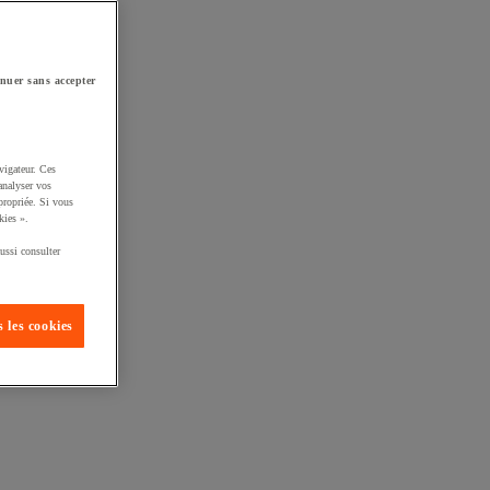
nuer sans accepter
vigateur. Ces
analyser vos
propriée. Si vous
kies ».
ussi consulter
 les cookies