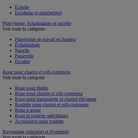
Échelle
Escabeau et marchepied
Plate-forme, échafaudage et nacelle
Voir toute la catégorie
Plateforme de travail en hauteur
Échafaudage
Nacelle
Passerelle
Escalier
Roue pour chariot et roll-conteneur
Voir toute la catégorie
Roue pour diable
Roue pour chariot et roll-conteneur
Roue pour transpalette et chariot élévateur
Roulette pour chariot et roll-conteneur
Roue à gorge
Roue et roulette spécifiques
Accessoires pour roulette
Rayonnage industriel et d'entrepôt
Voir toute la catégorie